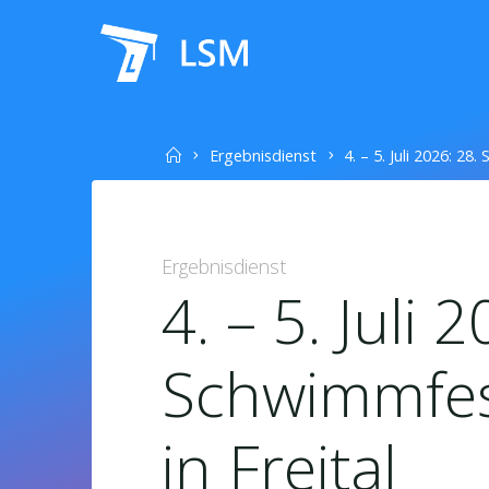
Skip
to
LSM
content
Home
Ergebnisdienst
4. – 5. Juli 2026: 2
Ergebnisdienst
4. – 5. Juli 
Schwimmfes
in Freital