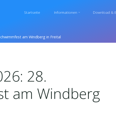
Startseite
Informationen
Download & B
8. Schwimmfest am Windberg in Freital
2026: 28.
t am Windberg