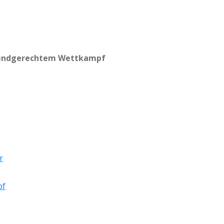
kindgerechtem Wettkampf
r
pf